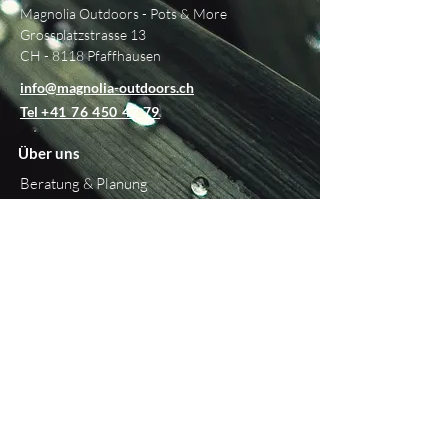
Magnolia Outdoors - Pots & More
Grossplatzstrasse 13
CH - 8118 Pfaffhausen
info@magnolia-outdoors.ch
Tel
+41 76 450 42 79
Über uns
Beratung & Planung
Showroom
Philosophie
Unsere Marken
Blog
Informationen
Versand &
Retouren
Zahlungsoptionen
Widerrufsrecht