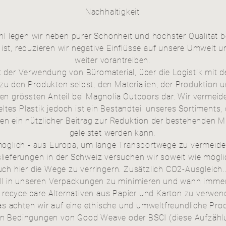
Nachhaltigkeit
l legen wir neben purer Schönheit und höchster Qualität b
ist, reduzieren wir negative Einflüsse auf unsere Umwelt 
weiter vorantreiben.
it der Verwendung von Büromaterial, über die Logistik mi
zu den Produkten selbst, den Materialien, der Produktion 
n den grössten Anteil bei Magnolia Outdoors dar. Wir verm
eltes Plastik jedoch ist ein Bestandteil unseres Sortiment
en ein nützlicher Beitrag zur Reduktion der bestehenden 
geleistet werden kann.
öglich - aus Europa, um lange Transportwege zu vermeid
slieferungen in der Schweiz versuchen wir soweit wie mögl
uch hier die Wege zu verringern. Zusätzlich CO2-Ausgleich...
müll in unseren Verpackungen zu minimieren und wann immer
 recycelbare Alternativen aus Papier und Karton zu verwen
 achten wir auf eine ethische und umweltfreundliche Produk
den Bedingungen von Good Weave oder BSCI (diese Aufzählu