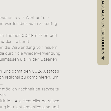
DAS SAGEN UNSERE KUNDEN
esonders viel Wert auf die
und werden dies auch zukünftig
t den Themen CO2-Emission und
und der Herkunft.
eiden die Verwendung von neuem
s, da durch die Wiederverwendung
Müllmassen u.a. in den Ozeanen
en und damit den CO2-Ausstoss
ich regional zu kombinieren, um
..
 möglich nachhaltige, recycelte
den.
tion. Alle Hersteller betreiben
ng ist nicht abschliessend und