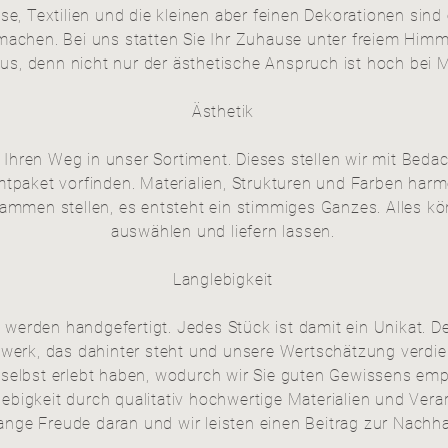
fässe, Textilien und die kleinen aber feinen Dekorationen s
achen. Bei uns statten Sie Ihr Zuhause unter freiem Hi
s, denn nicht nur der ästhetische Anspruch ist hoch bei 
Ästhetik
Ihren Weg in unser Sortiment. Dieses stellen wir mit Bed
paket vorfinden. Materialien, Strukturen und Farben harm
sammen stellen, es entsteht ein stimmiges Ganzes. Alles 
auswählen und liefern lassen.
Langlebigkeit
werden handgefertigt. Jedes Stück ist damit ein Unikat. D
dwerk, das
dahinter steht und unsere Wertschätzung verdie
 selbst erlebt haben, wodurch wir Sie guten Gewissens em
ebigkeit durch qualitativ hochwertige Materialien und Vera
ange Freude daran und wir leisten einen Beitrag zur Nachhal