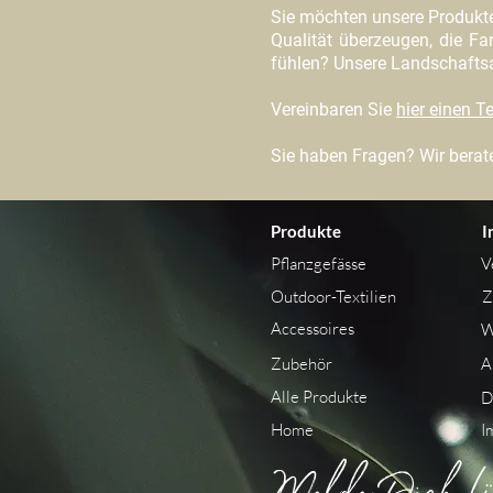
Sie möchten unsere Produkt
Qualität überzeugen, die Far
fühlen? Unsere Landschaftsar
Vereinbaren Sie
hier einen 
Sie haben Fragen? Wir berate
Produkte
I
Pflanzgefässe
V
Outdoor-Textilien
Z
Accessoires
W
Zubehör
A
Alle Produkte
D
Home
I