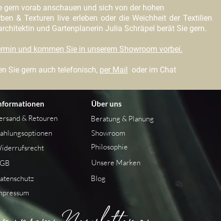
e gern vorab anschauen und sich von der hohen
ben & Texturen live erleben oder die Weichheit der Textilien
chitektin und Gartenplanerin Julia Schräpel berät Sie gern.
Termin und kommen Sie in unserem Showroom vorbei
.
n Sie gern auch telefonisch,
per Mail
oder im Chat
nformationen
Über uns
ersand &
Retouren
Beratung & Planung
ahlungsoptionen
Showroom
Philosophie
iderrufsrecht
Unsere Marken
GB
atenschutz
Blog
mpressum