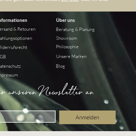
nformationen
Über uns
ersand &
Retouren
Beratung & Planung
ahlungsoptionen
Showroom
Philosophie
iderrufsrecht
Unsere Marken
GB
atenschutz
Blog
mpressum
 unseren Newsletter an
Anmelden