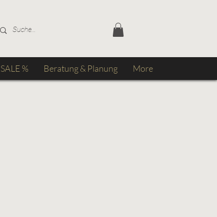
SALE %
Beratung & Planung
More