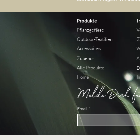
Produkte
I
Pflanzgefässe
V
Outdoor-Textilien
Z
Accessoires
W
Zubehör
A
Alle Produkte
D
Home
I
Melde Dich für
Email
*