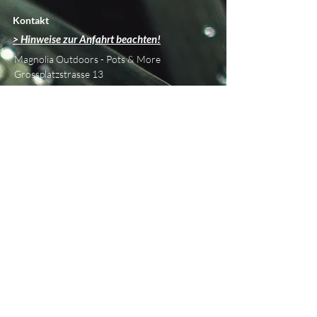
Kontakt
> Hinweise zur Anfahrt beachten!
Magnolia Outdoors - Pots & More
Grossplatzstrasse 13
CH - 8118 Pfaffhausen
info@magnolia-outdoors.ch
Tel
+41 76 450 42 79
Über uns
Beratung & Planung
Showroom
Philosophie
Unsere Marken
Blog
Informationen
Versand &
Retouren