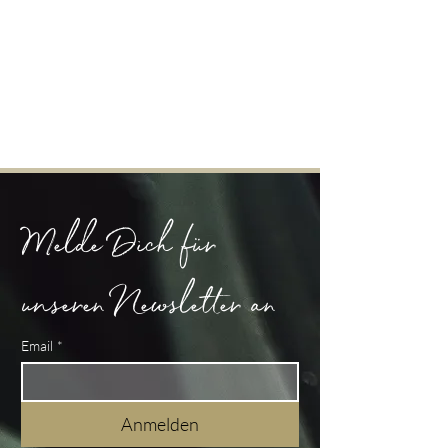
Melde Dich für 
unseren Newsletter an
Email
*
Anmelden