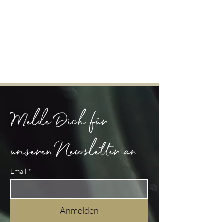
Melde Dich für 
unseren Newsletter an
Email
*
Anmelden