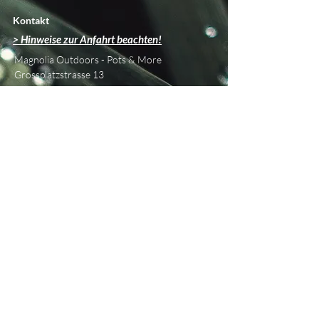
Kontakt
> Hinweise zur Anfahrt beachten!
Magnolia Outdoors - Pots & More
Grossplatzstrasse 13
CH - 8118 Pfaffhausen
info@magnolia-outdoors.ch
Tel
+41 76 450 42 79
Über uns
Beratung & Planung
Showroom
Philosophie
Unsere Marken
Blog
Informationen
Versand &
Retouren