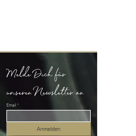
Melde Dich für 
unseren Newsletter an
Email
*
Anmelden