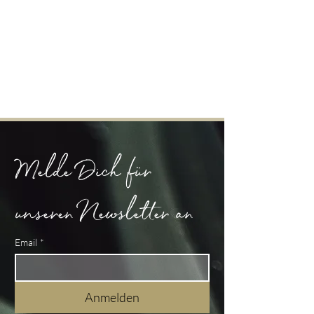
Melde Dich für 
unseren Newsletter an
Email
*
Anmelden