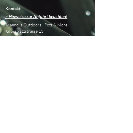
Kontakt
> Hinweise zur Anfahrt beachten!
Magnolia Outdoors - Pots & More
Grossplatzstrasse 13
CH - 8118 Pfaffhausen
info@magnolia-outdoors.ch
Tel
+41 76 450 42 79
Über uns
Beratung & Planung
Showroom
Philosophie
Unsere Marken
Blog
Informationen
Versand &
Retouren