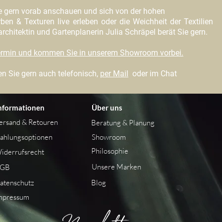
e gern vorab anschauen und sich von der hohen
ben & Texturen live erleben oder die Weichheit der Textilien
chitektin und Gartenplanerin Julia Schräpel berät Sie gern.
Termin und kommen Sie in unserem Showroom vorbei
.
n Sie gern auch telefonisch,
per Mail
oder im Chat
nformationen
Über uns
ersand &
Retouren
Beratung & Planung
ahlungsoptionen
Showroom
Philosophie
iderrufsrecht
Unsere Marken
GB
atenschutz
Blog
mpressum