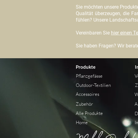
Sie möchten unsere Produkt
Qualität überzeugen, die Far
fühlen? Unsere Landschaftsar
Vereinbaren Sie
hier einen 
Sie haben Fragen? Wir berate
Produkte
I
Pflanzgefässe
V
Outdoor-Textilien
Z
Accessoires
W
Zubehör
A
Alle Produkte
D
Home
I