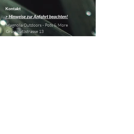
Kontakt
> Hinweise zur Anfahrt beachten!
Magnolia Outdoors - Pots & More
Grossplatzstrasse 13
CH - 8118 Pfaffhausen
info@magnolia-outdoors.ch
Tel
+41 76 450 42 79
Über uns
Beratung & Planung
Showroom
Philosophie
Unsere Marken
Blog
Informationen
Versand &
Retouren