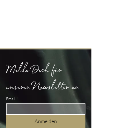
Melde Dich für 
unseren Newsletter an
Email
*
Anmelden