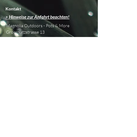
Kontakt
> Hinweise zur Anfahrt beachten!
Magnolia Outdoors - Pots & More
Grossplatzstrasse 13
CH - 8118 Pfaffhausen
info@magnolia-outdoors.ch
Tel
+41 76 450 42 79
Über uns
Beratung & Planung
Showroom
Philosophie
Unsere Marken
Blog
Informationen
Versand &
Retouren