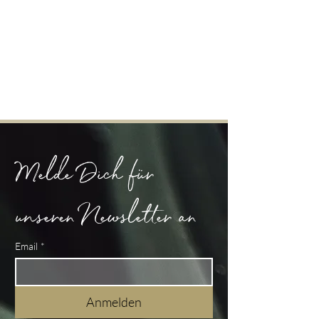
Melde Dich für 
unseren Newsletter an
Email
*
Anmelden