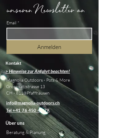
unseren Newsletter an
Email
*
Anmelden
Kontakt
> Hinweise zur Anfahrt beachten!
Magnolia Outdoors - Pots & More
Grossplatzstrasse 13
CH - 8118 Pfaffhausen
info@magnolia-outdoors.ch
Tel
+41 76 450 42 79
Über uns
Beratung & Planung