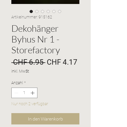
Artikelnummer: 915162
Dekohänger
Byhus Nr 1 -
Storefactory
Standardpreis
Sale-
 CHF 6.95 
CHF 4.17
Preis
inkl. MwSt
Anzahl
*
Nur noch 2 verfügbar
In den Warenkorb