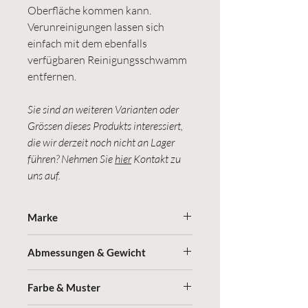
Oberfläche kommen kann.
Verunreinigungen lassen sich
einfach mit dem ebenfalls
verfügbaren Reinigungsschwamm
entfernen.
Sie sind an weiteren Varianten oder
Grössen dieses Produkts interessiert,
die wir derzeit noch nicht an Lager
führen? Nehmen Sie
hier
Kontakt zu
uns auf.
Marke
Storefactory
Abmessungen & Gewicht
(Länge x Breite x Höhe in cm)
Farbe & Muster
3 x 3 x 6 cm