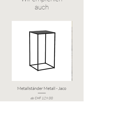
auch
Upcycling
Metallständer Metall - Jaco
Eichenfass natur - Rö
Sale-Preis
ab
CHF 129.00
inkl. MwSt