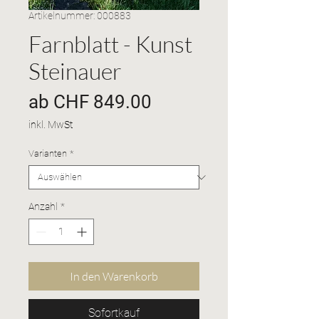
Artikelnummer: 000883
Farnblatt - Kunst
Steinauer
Sale-
ab
CHF 849.00
Preis
inkl. MwSt
Varianten
*
Anzahl
*
In den Warenkorb
Sofortkauf