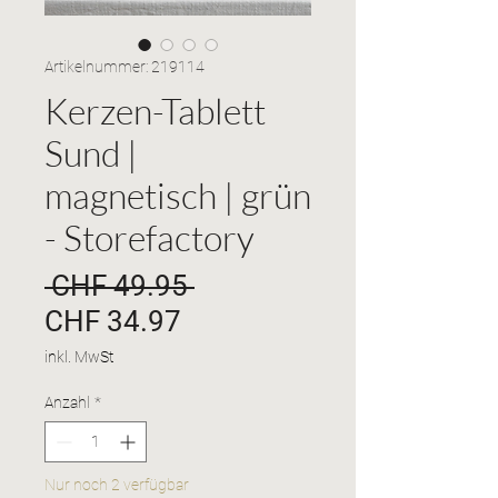
Artikelnummer: 219114
Kerzen-Tablett
Sund |
magnetisch | grün
- Storefactory
Standardpreis
 CHF 49.95 
Sale-
CHF 34.97
Preis
inkl. MwSt
Anzahl
*
Nur noch 2 verfügbar