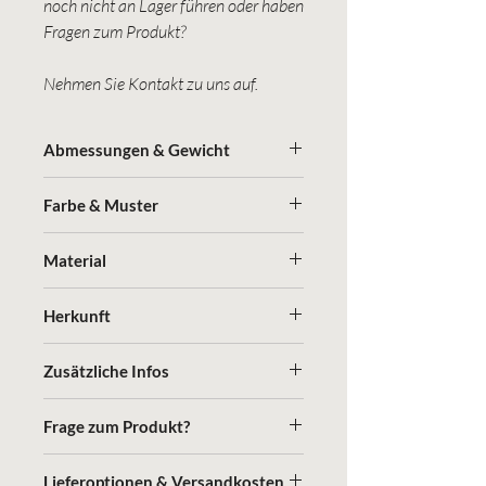
noch nicht an Lager führen oder haben
Fragen zum Produkt?
Nehmen Sie Kontakt zu uns auf.
Abmessungen & Gewicht
(Länge in cm/ Höhe in cm / Breite in cm,
Farbe & Muster
Gewicht in kg)
Grün matt
30 cm / 4 cm / 13 cm, 0.5 kg
Material
Metall pulverbeschichtet
Herkunft
Schweden
Zusätzliche Infos
vegan, Swedish Design
Frage zum Produkt?
Nehmen Sie hier Kontakt zu uns auf
Lieferoptionen & Versandkosten