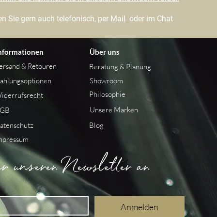
n Sie gern auch telefonisch,
per Mail
oder im Chat
nformationen
Über uns
ersand &
Retouren
Beratung & Planung
ahlungsoptionen
Showroom
Philosophie
iderrufsrecht
Unsere Marken
GB
atenschutz
Blog
mpressum
 unseren Newsletter an
Anmelden