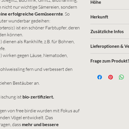
Höhe
einjährigen, krautigen
 nicht nur wichtige Sämereien, sondern
Gartenmelde (
Atr
20 - 250 cm
eine erfolgreiche Gemüseernte
. So
Sonnenblumen (
H
Herkunft
uter wunderbar gedeihen:
Ringelblumen (
Ca
Schweiz
ortensis
) ist ein schöner Farbtupfer, deren
Hanf (
Cannabis sa
Zusätzliche Infos
rden können.
Kornblumen (
Cen
s
) dienen als Rankhilfe, z.B. für Bohnen,
Standort: Gemüsebee
Lieferoptionen & V
Saatzeit: bis Ende Juli
efe.
Pflanztiefe: nur dünn
s
) wirken gegen Läuse, Nematoden,
Postversand
Abstand: breitwürfig 
Frage zum Produkt
Selbst-Abholung
Kohlweissling fern und verbessert den
Versandkosten
Nehmen Sie hier Konta
 ziehen Bestäuber an.
ischung ist
bio-zertifiziert.
n von free birdie wurden mit Fokus auf
nden Vögel entwickelt. Das
agen, dass
mehr und bessere