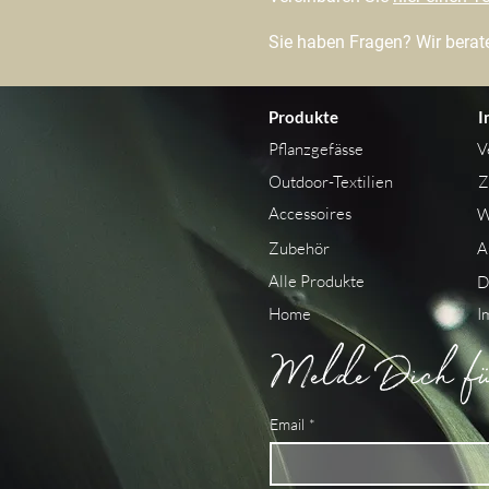
Sie haben Fragen? Wir berate
Produkte
I
Pflanzgefässe
V
Outdoor-Textilien
Z
Accessoires
W
Zubehör
A
Alle Produkte
D
Home
I
Melde Dich für
Email
*