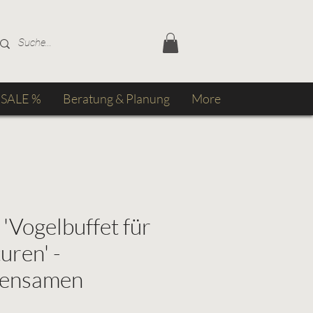
SALE %
Beratung & Planung
More
'Vogelbuffet für
uren' -
mensamen