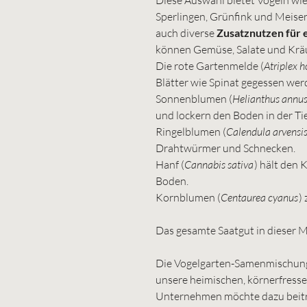
Sperlingen, Grünfink und Meisen
auch diverse
Zusatznutzen für 
können Gemüse, Salate und Krä
Die rote Gartenmelde (
Atriplex h
Blätter wie Spinat gegessen we
Sonnenblumen (
Helianthus annu
und lockern den Boden in der Ti
Ringelblumen (
Calendula arvensi
Drahtwürmer und Schnecken.
Hanf (
Cannabis sativa
) hält den 
Boden.
Kornblumen (
Centaurea cyanus
)
Das gesamte Saatgut in dieser M
Die Vogelgarten-Samenmischunge
unsere heimischen, körnerfresse
Unternehmen möchte dazu beitr