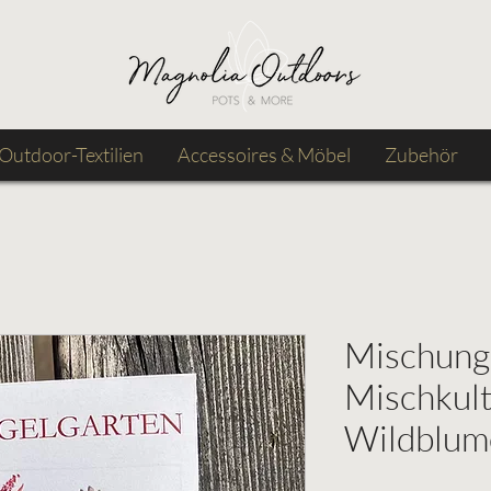
Outdoor-Textilien
Accessoires & Möbel
Zubehör
Mischung 
Mischkult
Wildblu