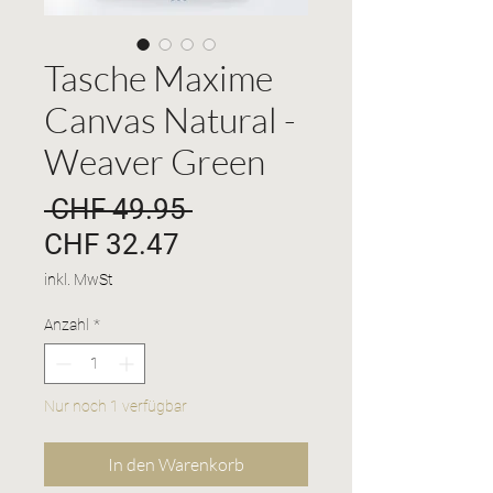
Tasche Maxime
Canvas Natural -
Weaver Green
Standardpreis
 CHF 49.95 
Sale-
CHF 32.47
Preis
inkl. MwSt
Anzahl
*
Nur noch 1 verfügbar
In den Warenkorb