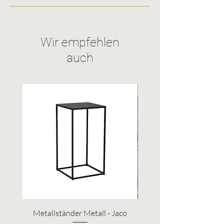
Wir empfehlen
auch
Upcycling
Metallständer Metall - Jaco
Eichenfass natur - Rö