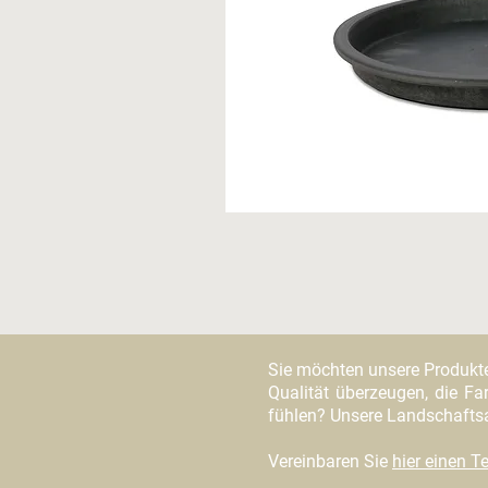
Sie möchten unsere Produkt
Qualität überzeugen, die Far
fühlen? Unsere Landschaftsar
Vereinbaren Sie
hier einen 