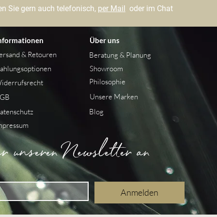
n Sie gern auch telefonisch,
per Mail
oder im Chat
nformationen
Über uns
ersand &
Retouren
Beratung & Planung
ahlungsoptionen
Showroom
Philosophie
iderrufsrecht
Unsere Marken
GB
atenschutz
Blog
mpressum
 unseren Newsletter an
Anmelden