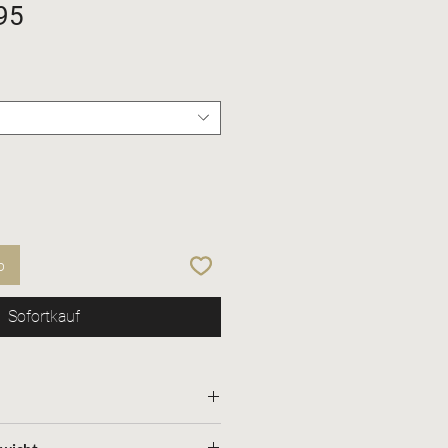
Sale-
95
Preis
b
Sofortkauf