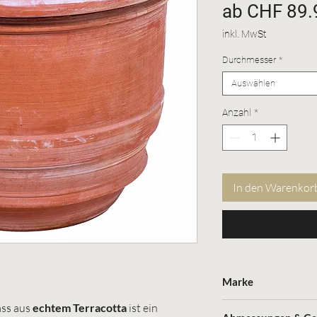
ab
CHF 89.
inkl. MwSt
Durchmesser
*
Auswählen
Anzahl
*
In den Warenkor
Marke
äss aus
echtem Terracotta
ist ein
Rössler