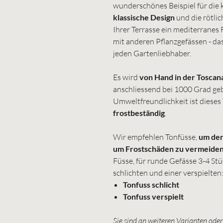
wunderschönes Beispiel für die 
klassische Design
und die rötli
Ihrer Terrasse ein mediterranes 
mit anderen Pflanzgefässen - das 
jeden Gartenliebhaber.
Es wird
von Hand in der Toscan
anschliessend bei 1000 Grad ge
Umweltfreundlichkeit ist dieses
frostbeständig
.
Wir empfehlen Tonfüsse,
um den
um Frostschäden zu vermeide
Füsse, für runde Gefässe 3-4 Stü
schlichten und einer verspielten
Tonfuss schlicht
Tonfuss verspielt
Sie sind an weiteren Varianten oder 