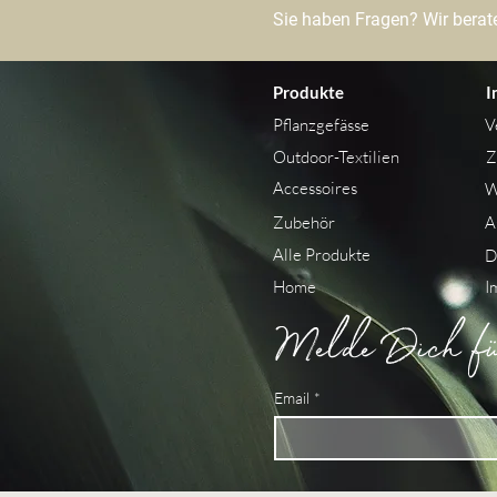
Sie haben Fragen? Wir berate
Produkte
I
Pflanzgefässe
V
Outdoor-Textilien
Z
Accessoires
W
Zubehör
A
Alle Produkte
D
Home
I
Melde Dich für
Email
*