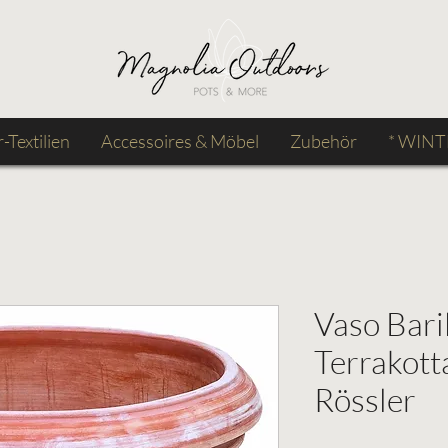
Textilien
Accessoires & Möbel
Zubehör
* WINT
Vaso Baril
Terrakott
Rössler