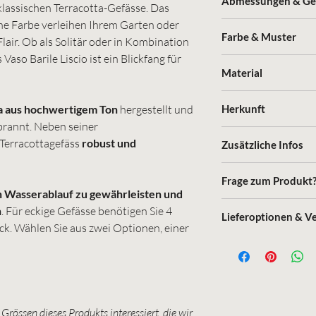
Abmessungen & Ge
klassischen Terracotta-Gefässe. Das
che Farbe verleihen Ihrem Garten oder
(Durchmesser in cm/ H
Farbe & Muster
Flair. Ob als Solitär oder in Kombination
in l)
Vaso Barile Liscio ist ein Blickfang für
rötlich
30cm/ 25cm/ ca. 15k
Material
41cm/ 30cm/ ca. 20k
Terracotta
50cm/ 43cm/ ca. 27k
a aus hochwertigem Ton
hergestellt und
Herkunft
brannt. Neben seiner
Toscana, Italien
 Terracottagefäss
robust und
Zusätzliche Infos
handgefertigt, vegan,
Frage zum Produkt
 Wasserablauf zu gewährleisten und
Nehmen Sie hier Konta
n
. Für eckige Gefässe benötigen Sie 4
Lieferoptionen & V
ck. Wählen Sie aus zwei Optionen, einer
Gratis Speditions
:
Versandkosten
KEINE Selbst-Abholu
Grössen dieses Produkts interessiert, die wir