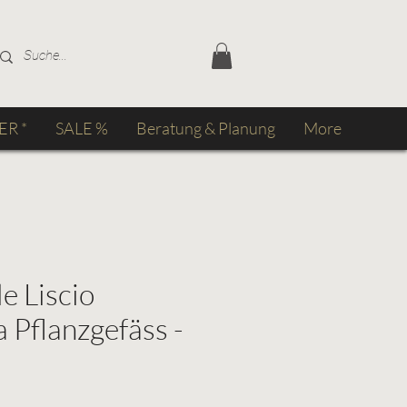
ER *
SALE %
Beratung & Planung
More
e Liscio
a Pflanzgefäss -