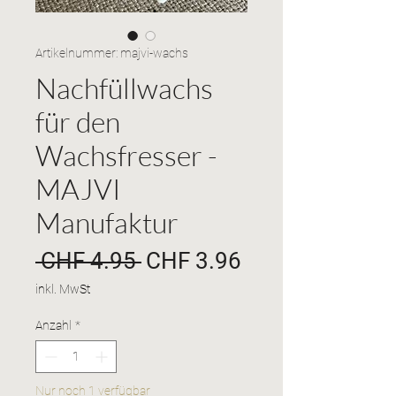
Artikelnummer: majvi-wachs
Nachfüllwachs
für den
Wachsfresser -
MAJVI
Manufaktur
Standardpreis
Sale-
 CHF 4.95 
CHF 3.96
Preis
inkl. MwSt
Anzahl
*
Nur noch 1 verfügbar