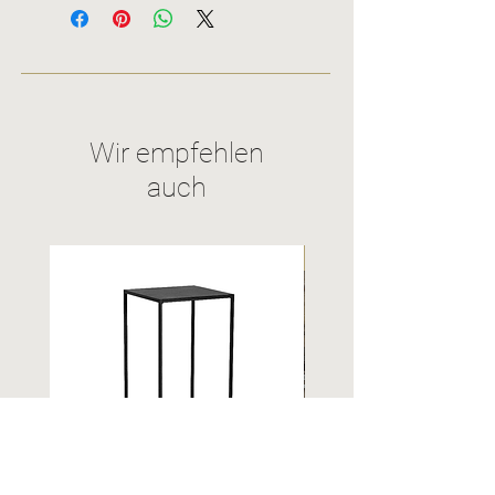
Selbst-Abholung
Versandkosten
Wir empfehlen
auch
Upcycling