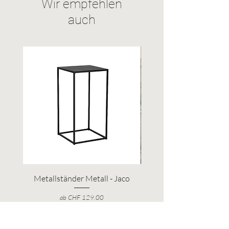
Wir empfehlen
auch
Upcycling
Metallständer Metall - Jaco
Eichenfass natur - Rö
Sale-Preis
ab
CHF 129.00
inkl. MwSt