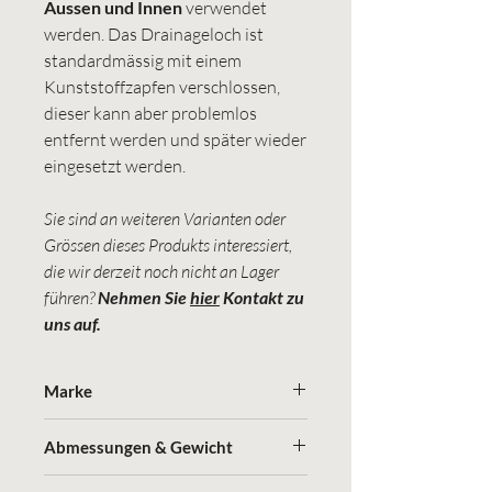
Aussen und Innen
verwendet
werden. Das Drainageloch ist
standardmässig mit einem
Kunststoffzapfen verschlossen,
dieser kann aber problemlos
entfernt werden und später wieder
eingesetzt werden.
Sie sind an weiteren Varianten oder
Grössen dieses Produkts interessiert,
die wir derzeit noch nicht an Lager
führen?
Nehmen Sie
hier
Kontakt zu
uns auf.
Marke
Jaco
Abmessungen & Gewicht
Erfahren Sie hier mehr über die
Marke, die Herstellung und die optimale
(Durchmesser in cm / Höhe in cm)