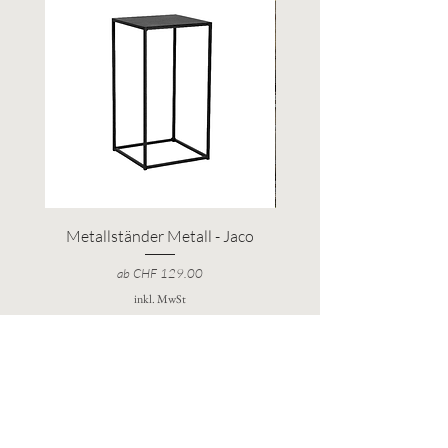
Metallständer Metall - Jaco
Eichenfass natur - Rö
Sale-Preis
ab
CHF 129.00
inkl. MwSt
Melde Dich für 