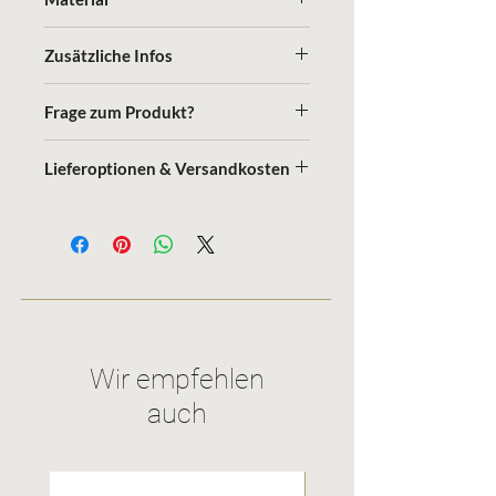
Metall
Zusätzliche Infos
vegan
Frage zum Produkt?
Nehmen Sie hier Kontakt zu uns auf.
Lieferoptionen & Versandkosten
Post Paket Versand
Selbst-Abholung
Versandkosten
Wir empfehlen
auch
Upcycling