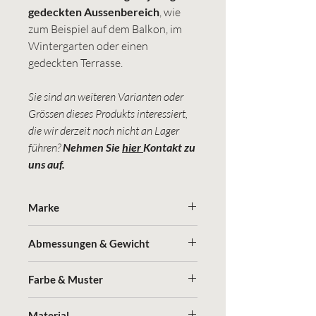
gedeckten Aussenbereich
, wie
zum Beispiel auf dem Balkon, im
Wintergarten oder einen
gedeckten Terrasse.
Sie sind an weiteren Varianten oder
Grössen dieses Produkts interessiert,
die wir derzeit noch nicht an Lager
führen?
Nehmen Sie
hier
Kontakt zu
uns auf.
Marke
Jaco
Abmessungen & Gewicht
Erfahren Sie hier mehr über die
Marke, die Herstellung und die optimale
(Länge x Breite x Höhe in cm)
Pflege der Gefässe
Farbe & Muster
40 x 40 x 50 cm
40 x 40 x 75 cm
Schwarz, matt
40 x 40 x 100 cm
Material